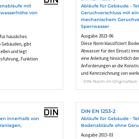
denabläufe mit
Abläufe für Gebäude - Te
rrwasserhöhe von
Geruchverschluss mit ei
mechanischem Geruchve
Sperrwasser
Ausgabe 2023-06
für häusliches
Diese Norm klassifiziert Bode
n Gebäuden, gibt
Abwasser für den Einsatz inn
tellen und legt
eine Anleitung hinsichtlich de
usführung, Funktion
Anforderungen an die Konstru
und Kennzeichnung von werkm
- DIN-Norm im Originaltext 
DIN EN 1253-2
en innerhalb von
Abläufe für Gebäude - Te
ranlagen,
Bodenabläufe ohne Geru
Ausgabe 2015-03