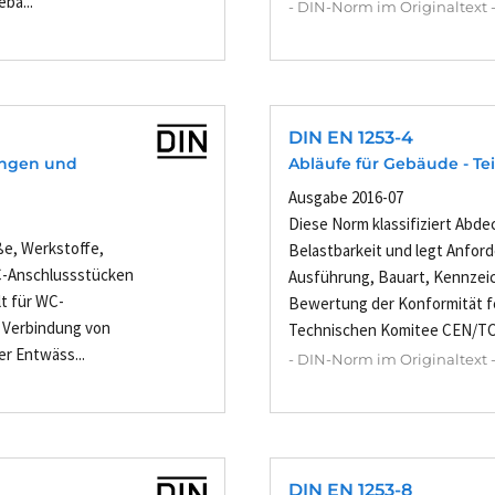
bä...
- DIN-Norm im Originaltext 
DIN EN 1253-4
ungen und
Abläufe für Gebäude - Te
Ausgabe 2016-07
Diese Norm klassifiziert Abde
e, Werkstoffe,
Belastbarkeit und legt Anford
C-Anschlussstücken
Ausführung, Bauart, Kennzei
lt für WC-
Bewertung der Konformität 
 Verbindung von
Technischen Komitee CEN/TC 
r Entwäss...
- DIN-Norm im Originaltext 
DIN EN 1253-8