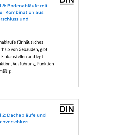
il 8: Bodenabläufe mit
ner Kombination aus
rschluss und
nabläufe für häusliches
erhalb von Gebäuden, gibt
r Einbaustellen und legt
ktion, Ausführung, Funktion
äßig ...
-
il 2: Dachabläufe und
chverschluss