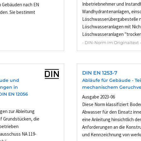
Inbetriebnehmer und Instandh
n Gebäuden nach EN
Wandhydrantenanlagen, einsch
den. Sie bestimmt
Löschwasserübergabestelle n
Löschwasseranlagen mit Nich
Löschwasseranlagen "trocken"
- DIN-Norm im Originaltext 
DIN EN 1253-7
äude und
Abläufe für Gebäude - Te
ungen in
mechanischem Geruchve
DIN EN 12056
Ausgabe 2023-06
Diese Norm klassifiziert Bode
gen zur Ableitung
Abwasser für den Einsatz inn
f Grundstücken, die
eine Anleitung hinsichtlich de
betrieben
Anforderungen an die Konstru
ausschuss NA 119-
und Kennzeichnung von werkm