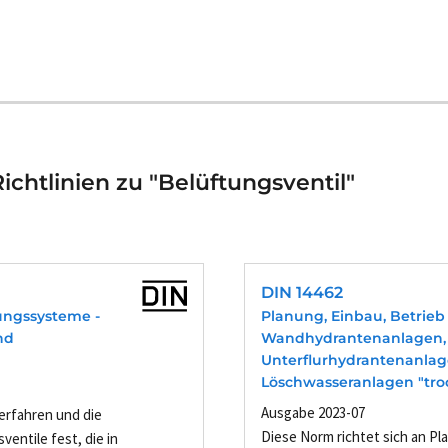
chtlinien zu "Belüftungsventil"
DIN 14462
ungssysteme -
Planung, Einbau, Betrie
nd
Wandhydrantenanlagen,
Unterflurhydrantenanlag
Löschwasseranlagen "tro
Ausgabe 2023-07
erfahren und die
Diese Norm richtet sich an Pla
entile fest, die in