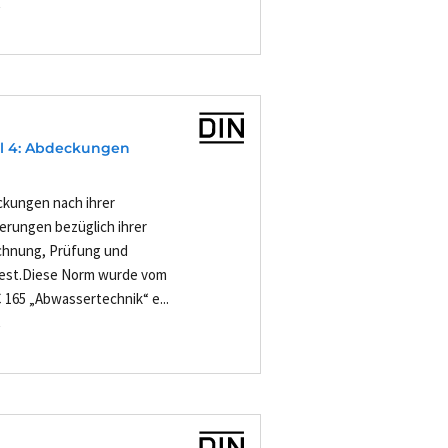
-
il 4: Abdeckungen
ckungen nach ihrer
erungen bezüglich ihrer
chnung, Prüfung und
fest.Diese Norm wurde vom
165 „Abwassertechnik“ e...
-