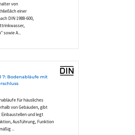
alter von
ließlich einer
ach DIN 1988-600,
ttrinkwasser,
 sowie A...
-
il 7: Bodenabläufe mit
rschluss
nabläufe für häusliches
erhalb von Gebäuden, gibt
r Einbaustellen und legt
ktion, Ausführung, Funktion
äßig ...