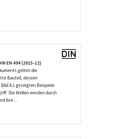
-
DIN EN 494 (2015-12)
kuments gelten die
atte Bauteil, dessen
 Bild A.1 gezeigten Beispiele
iff: Die Wellen werden durch
d ihre ...
-