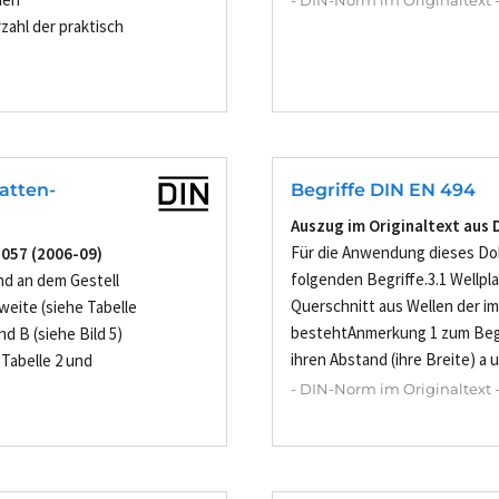
- DIN-Norm im Originaltext 
ahl der praktisch
atten-
Begriffe DIN EN 494
Auszug im Originaltext aus 
Für die Anwendung dieses Do
5057 (2006-09)
folgenden Begriffe.3.1 Wellpl
ind an dem Gestell
Querschnitt aus Wellen der im
eite (siehe Tabelle
bestehtAnmerkung 1 zum Begr
d B (siehe Bild 5)
ihren Abstand (ihre Breite) a un
 Tabelle 2 und
- DIN-Norm im Originaltext 