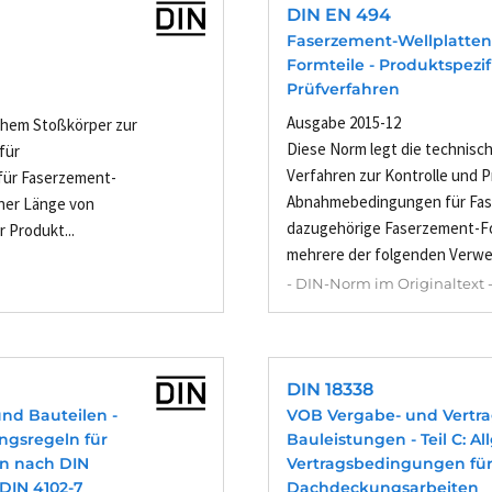
DIN EN 494
Faserzement-Wellplatte
Formteile - Produktspezi
Prüfverfahren
Ausgabe 2015-12
chem Stoßkörper zur
Diese Norm legt die technisc
für
Verfahren zur Kontrolle und 
 für Faserzement-
Abnahmebedingungen für Fas
iner Länge von
dazugehörige Faserzement-Fo
r Produkt...
mehrere der folgenden Verwe
- DIN-Norm im Originaltext 
DIN 18338
nd Bauteilen -
VOB Vergabe- und Vertr
ngsregeln für
Bauleistungen - Teil C: 
n nach DIN
Vertragsbedingungen für
 DIN 4102-7
Dachdeckungsarbeiten