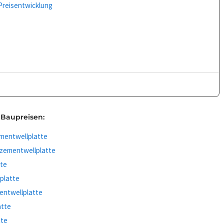
Preisentwicklung
 Baupreisen:
mentwellplatte
zementwellplatte
tte
platte
entwellplatte
atte
tte