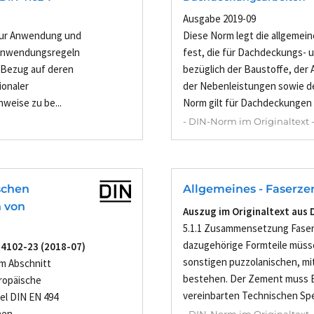
Ausgabe 2019-09
zur Anwendung und
Diese Norm legt die allgeme
 Anwendungsregeln
fest, die für Dachdeckungs-
 Bezug auf deren
bezüglich der Baustoffe, der
ionaler
der Nebenleistungen sowie d
weise zu be...
Norm gilt für Dachdeckungen e
- DIN-Norm im Originaltext 
schen
Allgemeines - Faserz
n von
Auszug im Originaltext aus 
5.1.1 Zusammensetzung Fase
dazugehörige Formteile müss
 4102-23 (2018-07)
sonstigen puzzolanischen, mi
em Abschnitt
bestehen. Der Zement muss E
ropäische
vereinbarten Technischen Spez
el DIN EN 494
hen