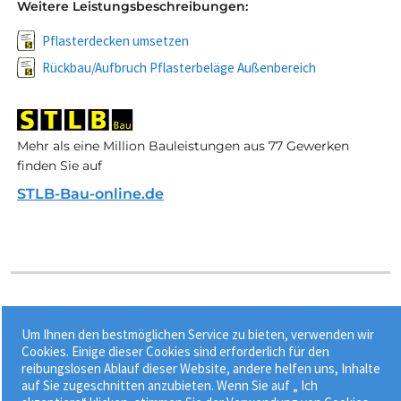
Weitere Leistungsbeschreibungen:
Pflasterdecken umsetzen
Rückbau/Aufbruch Pflasterbeläge Außenbereich
Mehr als eine Million Bauleistungen aus 77 Gewerken
finden Sie auf
STLB-Bau-online.de
Stichworte:
Um Ihnen den bestmöglichen Service zu bieten, verwenden wir
•
•
Mosaikklinkerpflasterdecke
Mosaikpflaster
Cookies. Einige dieser Cookies sind erforderlich für den
reibungslosen Ablauf dieser Website, andere helfen uns, Inhalte
•
•
Mosaikpflasterdecke
Pflaster
Pflasterdecke
auf Sie zugeschnitten anzubieten. Wenn Sie auf „ Ich