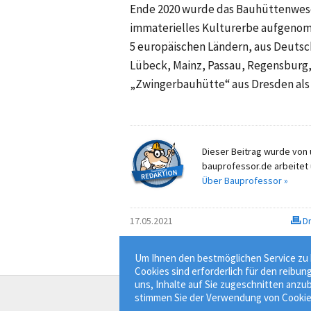
Ende 2020
wurde das Bauhüttenwesen
immaterielles Kulturerbe aufgeno
5 europäischen
Ländern, aus Deutsc
Lübeck, Mainz, Passau, Regensburg
„Zwingerbauhütte“ aus Dresden als e
Dieser Beitrag wurde von u
bauprofessor.de arbeitet 
Über Bauprofessor »
17.05.2021
Dr
Um Ihnen den bestmöglichen Service zu b
Cookies sind erforderlich für den reibun
uns, Inhalte auf Sie zugeschnitten anzub
stimmen Sie der Verwendung von Cookie