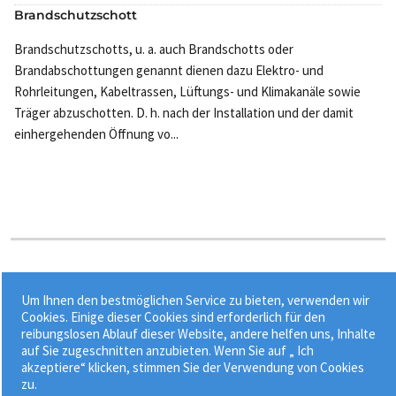
Brandschutzschott
Brandschutzschotts, u. a. auch Brandschotts oder
Brandabschottungen genannt dienen dazu Elektro- und
Rohrleitungen, Kabeltrassen, Lüftungs- und Klimakanäle sowie
Träger abzuschotten. D. h. nach der Installation und der damit
einhergehenden Öffnung vo...
Stichworte:
Um Ihnen den bestmöglichen Service zu bieten, verwenden wir
•
•
•
Anschließen
Brandschott
Brandschottung
Cookies. Einige dieser Cookies sind erforderlich für den
reibungslosen Ablauf dieser Website, andere helfen uns, Inhalte
•
Brandschutzabschottung
Brandschutznorm
auf Sie zugeschnitten anzubieten. Wenn Sie auf „ Ich
akzeptiere“ klicken, stimmen Sie der Verwendung von Cookies
zu.