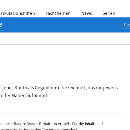
alkulationshilfen
Fachthemen
News
Serien
d jenes Konto als Gegenkonto bezeichnet, das die jeweils
 oder Haben aufnimmt.
nserer Bauprofessor-Redaktion erstellt. Für die Inhalte auf
unsere Redaktion jeden Tag mit Leidenschaft.