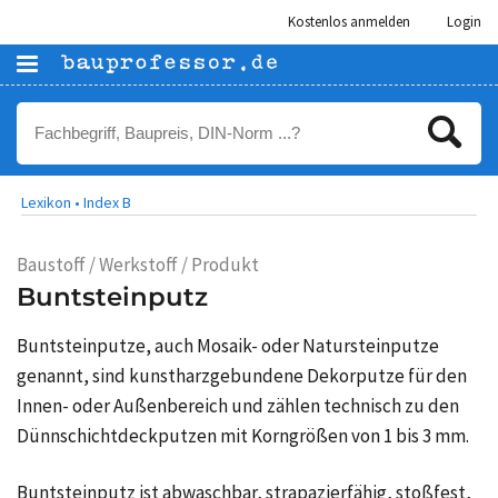
Kostenlos anmelden
Login
Lexikon •
Index B
Baustoff / Werkstoff / Produkt
Buntsteinputz
Buntsteinputze, auch Mosaik- oder Natursteinputze
genannt, sind kunstharzgebundene Dekorputze für den
Innen- oder Außenbereich und zählen technisch zu den
Dünnschichtdeckputzen mit Korngrößen von 1 bis 3 mm.
Buntsteinputz ist abwaschbar, strapazierfähig, stoßfest,