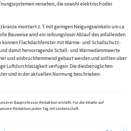
fnungssystemen versehen, die sowohl elektrisch oder
zkränze montiert z. T. mit geringen Neigungswinkeln um ca.
ielle Bauweise wird ein reibungsloser Ablauf des anfallenden
 können Flachdachfenster mit Wärme- und Schallschutz-
in und damit hervorragende Schall- und Wärmedämmwerte
icher und einbruchhemmend gebaut werden und sollten über
ge Luftdurchlässigkeit verfügen. Die diesbezüglichen
ter sind in der aktuellen Normung beschrieben.
nserer Bauprofessor-Redaktion erstellt. Für die Inhalte auf
unsere Redaktion jeden Tag mit Leidenschaft.