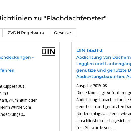
chtlinien zu "Flachdachfenster"
ZVDH Regelwerk
Gesetze
DIN 18531-3
Dachdeckungen -
Abdichtung von Dächern
Loggien und Laubengängen
rfahren
genutzte und genutzte D
Abdichtungsbauarten, Au
Ausgabe 2025-08
htkuppeln aus
Diese Norm legt Anforderunge
n mit
Abdichtungsbauarten für die
tahl, Aluminium oder
genutzten und genutzten Dä
e Norm wurde vom
Niederschlagswasser sowie a
hdeckungsp...
einschließlich der Lagesicher
fest.Sie wurde vom ...