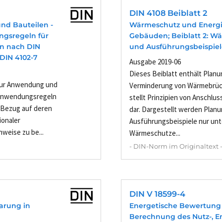
DIN 4108 Beiblatt 2
nd Bauteilen -
Wärmeschutz und Energi
ngsregeln für
Gebäuden; Beiblatt 2: W
n nach DIN
und Ausführungsbeispiel
 DIN 4102-7
Ausgabe 2019-06
Dieses Beiblatt enthält Planu
zur Anwendung und
Verminderung von Wärmebrüc
 Anwendungsregeln
stellt Prinzipien von Anschlu
 Bezug auf deren
dar. Dargestellt werden Plan
ionaler
Ausführungsbeispiele nur un
weise zu be...
Wärmeschutze...
- DIN-Norm im Originaltext 
DIN V 18599-4
arung in
Energetische Bewertung
Berechnung des Nutz-, E