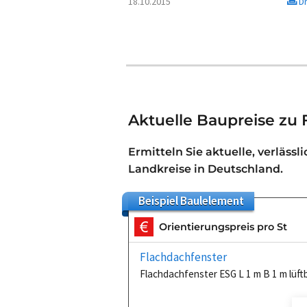
18.10.2015
Dr
Aktuelle Baupreise zu 
Ermitteln Sie aktuelle, verlässl
Landkreise in Deutschland.
Beispiel
Baulelement
Orientierungspreis pro St
Flachdachfenster
Flachdachfenster ESG L 1 m B 1 m lüftb