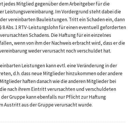
et jedes Mitglied gegenüber dem Arbeitgeber für die
er Leistungsvereinbarung. Im Vordergrund steht dabei die
er vereinbarten Bauleistungen. Tritt ein Schaden ein, dann
§ 8 Abs. 1 RTV-Leistungslohn für einen eventuell geforderten
verursachten Schadens. Die Haftung für ein einzelnes
llen, wenn von ihm der Nachweis erbracht wird, dass er die
svereinbarung weder verursacht noch verschuldet hat.
inbarten Leistungen kann evtl. eine Veränderung in der
ten, d.h. dass neue Mitglieder hinzukommen oder andere
tglieder haften danach wie die anderen Mitglieder bei
 die nach ihrem Eintritt verursachten und verschuldeten
der Gruppe kann ebenfalls nur Pflicht zur Haftung
 Austritt aus der Gruppe verursacht wurde.