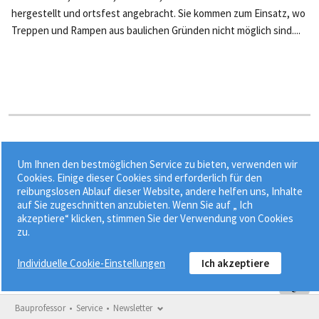
hergestellt und ortsfest angebracht. Sie kommen zum Einsatz, wo
Treppen und Rampen aus baulichen Gründen nicht möglich sind....
Stichworte:
Um Ihnen den bestmöglichen Service zu bieten, verwenden wir
•
•
•
Dachleiter
Feuerwehrleiter
Feuerwehrwesen
Cookies. Einige dieser Cookies sind erforderlich für den
reibungslosen Ablauf dieser Website, andere helfen uns, Inhalte
•
Fluchtleiter
Innentreppe
auf Sie zugeschnitten anzubieten. Wenn Sie auf „ Ich
akzeptiere“ klicken, stimmen Sie der Verwendung von Cookies
zu.
Individuelle Cookie-Einstellungen
Ich akzeptiere
Bauprofessor
Service
Newsletter