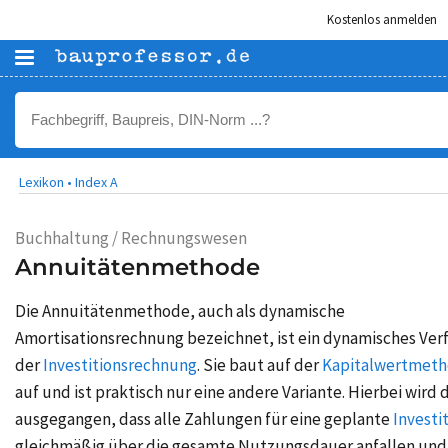
Kostenlos anmelden
Lexikon •
Index A
Buchhaltung / Rechnungswesen
Annuitätenmethode
Die Annuitätenmethode, auch als dynamische
Amortisationsrechnung bezeichnet, ist ein dynamisches Ver
der
Investitionsrechnung
. Sie baut auf der
Kapitalwertmet
auf und ist praktisch nur eine andere Variante. Hierbei wird
ausgegangen, dass alle Zahlungen für eine geplante
Investi
gleichmäßig über die gesamte Nutzungsdauer anfallen und