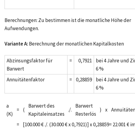
Berechnungen: Zu bestimmen ist die monatliche Höhe der
Aufwendungen.
Variante A:
Berechnung der monatlichen Kapitalkosten
Abzinsungsfaktor für
=
0,7921
bei 4 Jahre und Z
Barwert
6 %
Annuitätenfaktor
=
0,28859
bei 4 Jahre und Z
6 %
a
Barwert des
Barwert
=
(
./.
)
x
Annuitäten
(K)
Kapitaleinsatzes
Resterlös
=
[100.000 € ./. (30.000 € x 0,7921)] x 0,28859= 22.001 € i