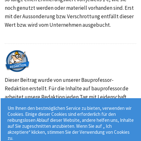
noch genutzt werden oder materiell vorhanden sind. Erst
mit der Aussonderung bzw. Verschrottung entfällt dieser
Wert bzw. wird vom Unternehmen ausgebucht.
Dieser Beitrag wurde von unserer Bauprofessor-
Redaktion erstellt. Für die Inhalte auf bauprofessor.de
arbeitet unsere Redaktion jeden Tag mit Leidenschaft.
Über Bauprofessor »
Um Ihnen den bestmöglichen Service zu bieten, verwenden wir
Cookies. Einige dieser Cookies sind erforderlich für den
reibungslosen Ablauf dieser Website, andere helfen uns, Inhalte
09.01.2016
Drucken
© Copyright
auf Sie zugeschnitten anzubieten. Wenn Sie auf „ Ich
akzeptiere“ klicken, stimmen Sie der Verwendung von Cookies
zu.