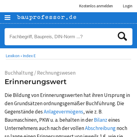
Kostenlos anmelden
Login
Lexikon •
Index E
Buchhaltung / Rechnungswesen
Erinnerungswert
Die Bildung von Erinnerungswerten hat ihren Ursprung in
den Grundsätzen ordnungsgemäßer Buchführung. Die
Gegenstände des
Anlagevermögens
, wie z. B.
Baumaschinen, PKW u. a. behalten in der
Bilanz
eines
Unternehmens auch nach der vollen
Abschreibung
noch
so lange einen Erinnerungswert von jeweils 1 €, wie sie