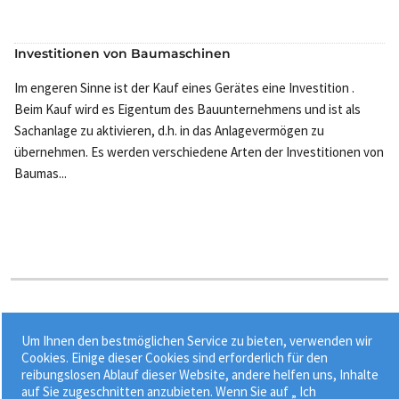
Investitionen von Baumaschinen
Im engeren Sinne ist der Kauf eines Gerätes eine Investition .
Beim Kauf wird es Eigentum des Bauunternehmens und ist als
Sachanlage zu aktivieren, d.h. in das Anlagevermögen zu
übernehmen. Es werden verschiedene Arten der Investitionen von
Baumas...
Stichworte:
Um Ihnen den bestmöglichen Service zu bieten, verwenden wir
•
•
Abschreibung
Abschreibung und Verzinsung nach BGL
Cookies. Einige dieser Cookies sind erforderlich für den
reibungslosen Ablauf dieser Website, andere helfen uns, Inhalte
•
•
AfA-Tabellen
Anlagevermögen
Anschaffungskosten
auf Sie zugeschnitten anzubieten. Wenn Sie auf „ Ich