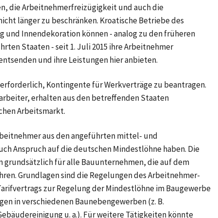
n, die Arbeitnehmerfreizügigkeit und auch die
nicht länger zu beschränken. Kroatische Betriebe des
 und Innendekoration können - analog zu den früheren
ten Staaten - seit 1. Juli 2015 ihre Arbeitnehmer
ntsenden und ihre Leistungen hier anbieten.
r erforderlich, Kontingente für Werkverträge zu beantragen.
uarbeiter, erhalten aus den betreffenden Staaten
hen Arbeitsmarkt.
Arbeitnehmer aus den angeführten mittel- und
uch Anspruch auf die deutschen Mindestlöhne haben. Die
n grundsätzlich für alle Bauunternehmen, die auf dem
hren. Grundlagen sind die Regelungen des Arbeitnehmer-
Tarifvertrags zur Regelung der Mindestlöhne im Baugewerbe
ägen in verschiedenen Baunebengewerben (z. B.
bäudereinigung u. a.). Für weitere Tätigkeiten könnte