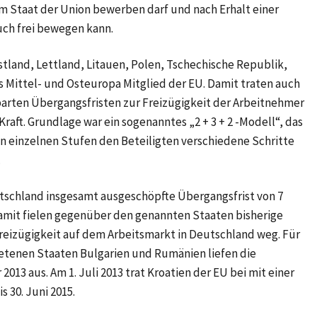
nem Staat der Union bewerben darf und nach Erhalt einer
uch frei bewegen kann.
stland, Lettland, Litauen, Polen, Tschechische Republik,
 Mittel- und Osteuropa Mitglied der EU. Damit traten auch
nbarten Übergangsfristen zur Freizügigkeit der Arbeitnehmer
Kraft. Grundlage war ein sogenanntes „2 + 3 + 2 -Modell“, das
n einzelnen Stufen den Beteiligten verschiedene Schritte
.
eutschland insgesamt ausgeschöpfte Übergangsfrist von 7
Damit fielen gegenüber den genannten Staaten bisherige
eizügigkeit auf dem Arbeitsmarkt in Deutschland weg. Für
retenen Staaten Bulgarien und Rumänien liefen die
13 aus. Am 1. Juli 2013 trat Kroatien der EU bei mit einer
s 30. Juni 2015.