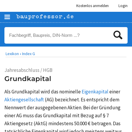
Kostenlos anmelden
Login
Lexikon •
Index G
Jahresabschluss / HGB
Grundkapital
Als Grundkapital wird das nominelle
Eigenkapital
einer
Aktiengesellschaft
(AG) bezeichnet. Es entspricht dem
Nennwert der ausgegebenen Aktien. Bei der Gründung
einer AG muss das Grundkapital mit Bezug auf § 7
Aktiengesetz (AktG) mindestens 50.000 € betragen. Das
tatsächliche Eigenkapital wird jedoch meistens weitaus