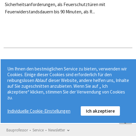
Sicherheitsanforderungen, als Feuerschutztüren mit
Feuerwiderstandsdauern bis 90 Minuten, als R...
Stichworte:
Um Ihnen den bestmöglichen Service zu bieten, verwenden wir
•
•
•
Brandschutz
Innentür
Nebeneingangstür
Cookies. Einige dieser Cookies sind erforderlich für den
reibungslosen Ablauf dieser Website, andere helfen uns, Inhalte
•
Schalldämmung
Tür
auf Sie zugeschnitten anzubieten. Wenn Sie auf „ Ich
akzeptiere“ klicken, stimmen Sie der Verwendung von Cookies
zu.
Individuelle Cookie-Einstellungen
Ich akzeptiere
Bauprofessor
Service
Newsletter