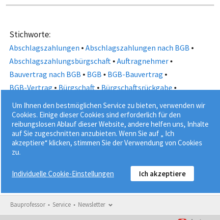
Stichworte:
•
•
Abschlagszahlungen
Abschlagszahlungen nach BGB
•
•
Abschlagszahlungsbürgschaft
Auftragnehmer
•
•
•
Bauvertrag nach BGB
BGB
BGB-Bauvertrag
•
•
•
BGB-Vertrag
Bürgschaft
Bürgschaftsrückgabe
•
•
Bürgschaftsurkunde
Sicherheit
Um Ihnen den bestmöglichen Service zu bieten, verwenden wir
•
Sicherheitsleistung nach BGB
Cookies. Einige dieser Cookies sind erforderlich für den
reibungslosen Ablauf dieser Website, andere helfen uns, Inhalte
Vertragserfüllungsbürgschaft
auf Sie zugeschnitten anzubieten. Wenn Sie auf „ Ich
akzeptiere“ klicken, stimmen Sie der Verwendung von Cookies
zu.
Individuelle Cookie-Einstellungen
Ich akzeptiere
Bauprofessor
Service
Newsletter