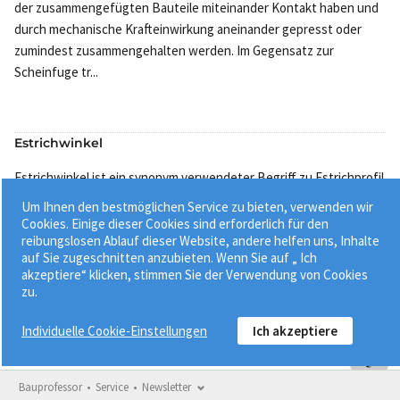
der zusammengefügten Bauteile miteinander Kontakt haben und
durch mechanische Krafteinwirkung aneinander gepresst oder
zumindest zusammengehalten werden. Im Gegensatz zur
Scheinfuge tr...
Estrichwinkel
Estrichwinkel ist ein synonym verwendeter Begriff zu Estrichprofil
. Unterschieden werden Dehnfugenprofile und
Um Ihnen den bestmöglichen Service zu bieten, verwenden wir
Scheinfugenprofile. ...
Cookies. Einige dieser Cookies sind erforderlich für den
reibungslosen Ablauf dieser Website, andere helfen uns, Inhalte
auf Sie zugeschnitten anzubieten. Wenn Sie auf „ Ich
akzeptiere“ klicken, stimmen Sie der Verwendung von Cookies
zu.
Individuelle Cookie-Einstellungen
Ich akzeptiere
Bauprofessor
Service
Newsletter