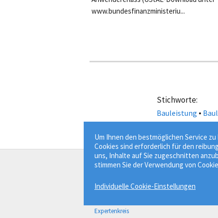
www.bundesfinanzministeriu...
Stichworte:
•
Bauleistung
Bau
Um Ihnen den bestmöglichen Service zu b
Cookies sind erforderlich für den reibun
uns, Inhalte auf Sie zugeschnitten anzub
stimmen Sie der Verwendung von Cookie
Der Bauprofessor
Individuelle Cookie-Einstellungen
Bauwissen besser finden.
Über Bauprofessor
Expertenkreis