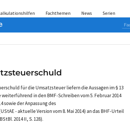
alkulationshilfen
Fachthemen
News
Serien
tzsteuerschuld
erschuld für die
Umsatzsteuer
liefern die Aussagen im § 13
 weiterführend in den BMF-Schreiben vom 5. Februar 2014
2014 sowie der Anpassung des
tAE - aktuelle Version vom 8. Mai 2014) an das BHF-Urteil
StBl. 2014 II, S. 128).