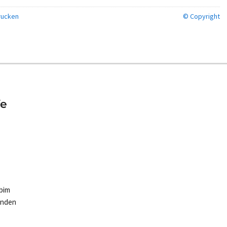
ucken
© Copyright
fe
bim
enden