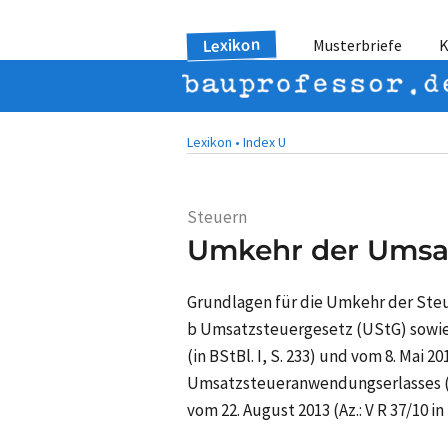
Lexikon
Musterbriefe
K
Lexikon •
Index U
Steuern
Umkehr der Umsa
Grundlagen für die Umkehr der Steu
b Umsatzsteuergesetz (UStG) sowie
(in BStBl. I, S. 233) und vom 8. Mai 
Umsatzsteueranwendungserlasses (US
vom 22. August 2013 (Az.: V R 37/10 in B