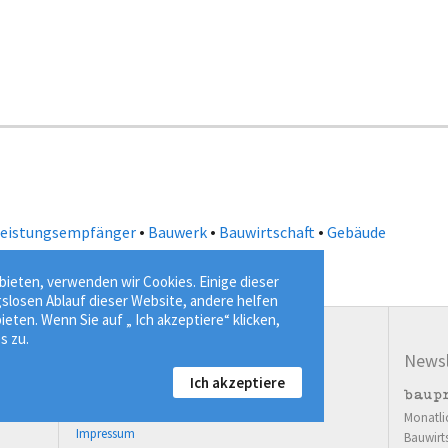
•
•
•
leistungsempfänger
Bauwerk
Bauwirtschaft
Gebäude
ieten, verwenden wir Cookies. Einige dieser
gslosen Ablauf dieser Website, andere helfen
ieten. Wenn Sie auf „ Ich akzeptiere“ klicken,
s zu.
Service
Newsl
Ich akzeptiere
03643 77814-00
Kontaktformular
Monatli
Impressum
Bauwirt