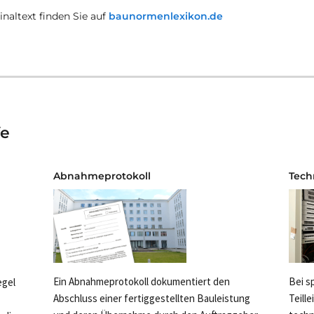
naltext finden Sie auf
baunormenlexikon.de
fe
Abnahmeprotokoll
Tech
Ein Abnahmeprotokoll dokumentiert den
Bei s
egel
Abschluss einer fertiggestellten Bauleistung
Teill