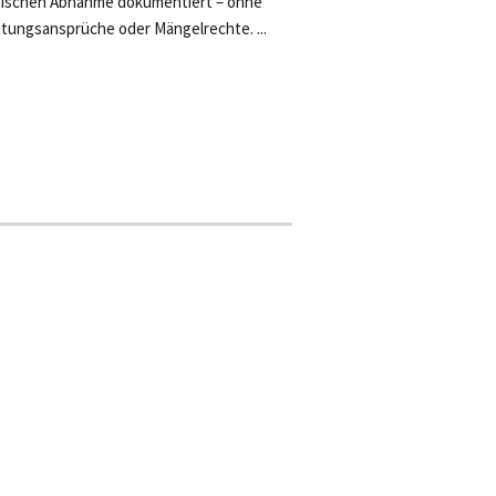
ischen Abnahme dokumentiert – ohne
tungsansprüche oder Mängelrechte. ...