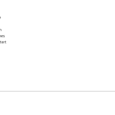
e
n
nes
tert