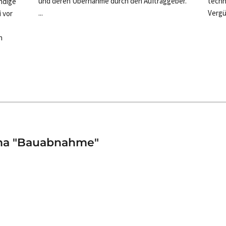
und deren Übernahme durch den Auftraggeber.
techn
ndige
...
Vergü
 vor
n
ma "Bauabnahme"