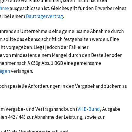
rgestellte Werk abzunehmen, sofern nicht nach der
ahme
ausgeschlossen ist. Gleiches gilt für den Erwerber eines
r bei einem
Bauträgervertrag
.
sführenden Unternehmers eine gemeinsame Abnahme durch
 sollte das ebenso schriftlich festgehalten werden. Eine
ht vorgegeben. Liegt jedoch der Fall einer
e von mindestens einem
Mangel
durch den Besteller oder
nehmer nach § 650g Abs. 1 BGB eine gemeinsame
rägen
verlangen.
noch spezielle Anforderungen in den Vergabehandbüchern zu
im Vergabe- und Vertragshandbuch (
VHB-Bund
, Ausgabe
nien 442 / 443 zur Abnahme der Leistung, sowie zur: