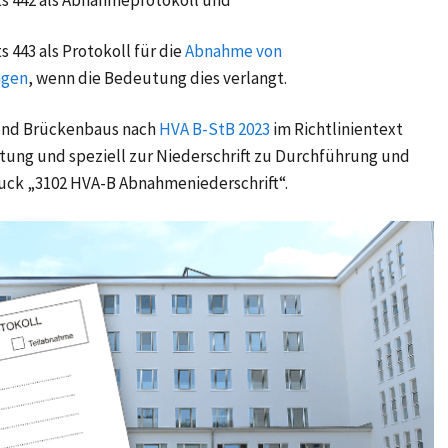
s 442 als Abnahmeprotokoll und
443 als Protokoll für die
Abnahme von
ngen
, wenn die Bedeutung dies verlangt.
nd Brückenbaus nach
HVA B-StB 2023
im Richtlinientext
stung und speziell zur Niederschrift zu Durchführung und
uck „3102 HVA-B Abnahmeniederschrift“.