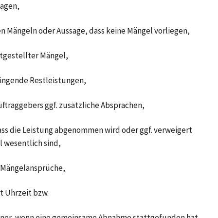
lagen,
en Mängeln oder Aussage, dass keine Mängel vorliegen,
stgestellter Mängel,
ringende Restleistungen,
ftraggebers ggf. zusätzliche Absprachen,
ass die Leistung abgenommen wird oder ggf. verweigert
 wesentlich sind,
r Mängelansprüche,
 Uhrzeit bzw.
rtner, wenn eine gemeinsame Abnahme stattgefunden hat.