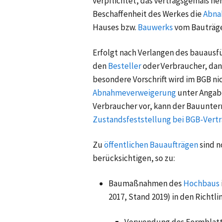
verpflichtet, das vertragsgemäß he
Beschaffenheit des Werkes die
Abn
Hauses bzw.
Bauwerks
vom Bauträge
Erfolgt nach Verlangen des bauau
den
Besteller
oder Verbraucher, dann
besondere Vorschrift wird im BGB nic
Abnahmeverweigerung
unter Angab
Verbraucher vor, kann der Bauunter
Zustandsfeststellung bei BGB-Vert
Zu
öffentlichen Bauaufträgen
sind 
berücksichtigen, so zu:
Baumaßnahmen des
Hochbaus
2017, Stand 2019) in den Richtli