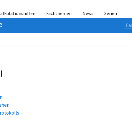
alkulationshilfen
Fachthemen
News
Serien
l
en
ehen
rotokolls