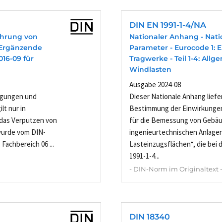
DIN EN 1991-1-4/NA
ührung von
Nationaler Anhang - Nati
: Ergänzende
Parameter - Eurocode 1: 
016-09 für
Tragwerke - Teil 1-4: All
Windlasten
Ausgabe 2024-08
egungen und
Dieser Nationale Anhang liefe
lt nur in
Bestimmung der Einwirkungen 
r das Verputzen von
für die Bemessung von Gebä
wurde vom DIN-
ingenieurtechnischen Anlage
achbereich 06 ...
Lasteinzugsflächen“, die be
1991-1-4...
- DIN-Norm im Originaltext 
DIN 18340