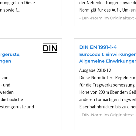
nung gelten.Diese
der Nebenleistungen sowie d
 sowie f...
Norm gilt für das Auf-, Um- un
- DIN-Norm im Originaltext 
DIN EN 1991-1-4
ergerüste;
Eurocode 1: Einwirkungen 
ungen
Allgemeine Einwirkungen
Ausgabe 2010-12
n von
Diese Norm liefert Regeln zur
s- und
für die Tragwerksbemessung v
 werden
Höhe von 200 m über dem Gel
die bauliche
anderen turmartigen Tragwer
Systemgerüste und
Eisenbahnbrücken bis zu einer
- DIN-Norm im Originaltext 