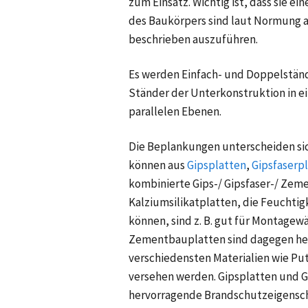
zum Einsatz. Wichtig ist, dass sie e
des Baukörpers sind laut Normung 
beschrieben auszuführen.
Es werden Einfach- und Doppelstän
Ständer der Unterkonstruktion in e
parallelen Ebenen.
Die Beplankungen unterscheiden sic
können aus
Gipsplatten
,
Gipsfaserp
kombinierte Gips-/ Gipsfaser-/ Zem
Kalziumsilikatplatten, die Feuchti
können, sind z. B. gut für Montage
Zementbauplatten sind dagegen her
verschiedensten Materialien wie Pu
versehen werden. Gipsplatten und G
hervorragende Brandschutzeigensch