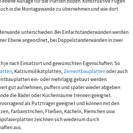
ine ebene Auflage für die Platten bilden. Konstruktive Fugen
auch in die Montagewände zu übernehmen und wie dort
derwände unterschieden. Bei Einfachständerwänden werden
iner Ebene angeordnet, bei Doppelständerwänden in zwei
h je nach Einsatzort und gewünschten Eigenschaften. So
latten
,
Kalziumsilikatplatten
,
Zementbauplatten
oder auch
entbauplatten ein- oder mehrlagig gebaut werden.
gkeit gut aufnehmen, puffern und später wieder abgeben
wände die Bäder oder Küchenräume trennen geeignet.
vorragend als Putzträger geeignet und können mit den
tzen, Farbanstrichen, Fließen, Kacheln, Riemchen usw.
ipsfaserplatten zeichnen sich wiederum durch
aften aus.