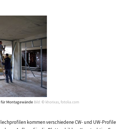
en für Montagewände
Bild: © khorixas, fotolia.com
blechprofilen kommen verschiedene CW- und UW-Profile