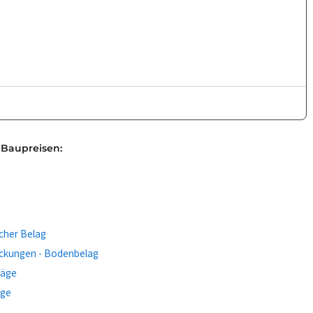
 Baupreisen:
cher Belag
ckungen - Bodenbelag
läge
äge