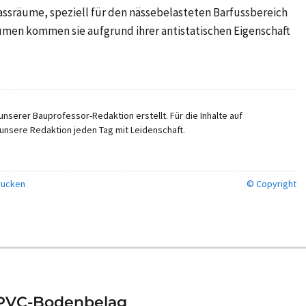
Nassräume, speziell für den nässebelasteten Barfussbereich
umen kommen sie aufgrund ihrer antistatischen Eigenschaft
nserer Bauprofessor-Redaktion erstellt. Für die Inhalte auf
unsere Redaktion jeden Tag mit Leidenschaft.
ucken
© Copyright
 PVC-Bodenbelag