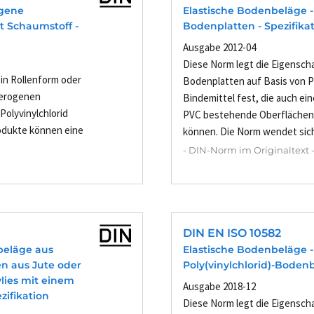
ogene
Elastische Bodenbeläge -
t Schaumstoff -
Bodenplatten - Spezifika
Ausgabe 2012-04
Diese Norm legt die Eigenscha
 in Rollenform oder
Bodenplatten auf Basis von Po
eterogenen
Bindemittel fest, die auch ei
Polyvinylchlorid
PVC bestehende Oberflächen
odukte können eine
können. Die Norm wendet sich 
- DIN-Norm im Originaltext 
DIN EN ISO 10582
beläge aus
Elastische Bodenbeläge 
en aus Jute oder
Poly(vinylchlorid)-Bodenb
vlies mit einem
Ausgabe 2018-12
zifikation
Diese Norm legt die Eigensc