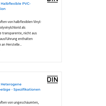
 Halbflexible PVC-
tion
ften von halbflexiblen Vinyl-
lyvinylchlorid als
ne transparente, nicht aus
ausführung enthalten
an Herstelle...
-
- Heterogene
eläge - Spezifikationen
haften von ungeschäumten,