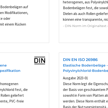
heterogenen, aus Polyvinylch
 Bodenbelägen auf
Bodenbelägen fest, die sowoh
sen Modifikationen,
Dielen als auch Rollen gelief
te oder
können eine transparente, nich
 mit einem Rücken
- DIN-Norm im Originaltext 
DIN EN ISO 26986
gene
Elastische Bodenbeläge 
pezifikation
Polyvinylchlorid-Bodenbel
Ausgabe 2023-01
on homogenen
Diese Norm legt die Eigensc
ylchlorid fest, die
der Basis von geschäumtem Pol
 Rollen geliefert
sowohl in Form von Platten als
rente, PVC-freie
werden. Diese Norm enthält e
Basis der Nutzungsintensitä..