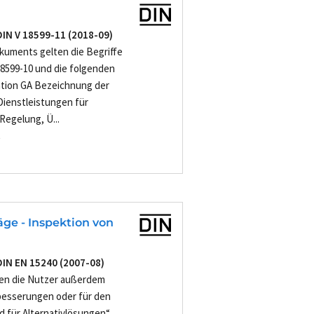
DIN V 18599-11 (2018-09)
kuments gelten die Begriffe
18599-10 und die folgenden
ation GA Bezeichnung der
Dienstleistungen für
egelung, Ü...
-
ge - Inspektion von
DIN EN 15240 (2007-08)
sen die Nutzer außerdem
besserungen oder für den
d für Alternativlösungen“