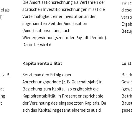
Die Amortisationsrechnung als Verfahren der
zwisc
statischen Investitionsrechnungen misst die
ei als
diese
Vorteilhaftigkeit einer Investition an der
I)"
verst
sogenannten Zeit der Amortisation
Ergeb
(Amortisationsdauer, auch
Bezug
Wiedergewinnungszeit oder Pay-off-Periode).
Darunter wird d...
Kapitalrentabilität
Leis
(z. B.
Setzt man den Erfolg einer
Bei d
Abrechnungsperiode (z. B. Geschäftsjahr) in
Gewin
tät
Beziehung zum Kapital , so ergibt sich die
(gewö
ung
Kapitalrentabilität. In Prozent entspricht sie
Betri
bt
der Verzinsung des eingesetzten Kapitals. Da
Baust
sich das Kapital insgesamt einerseits aus d...
gesetz