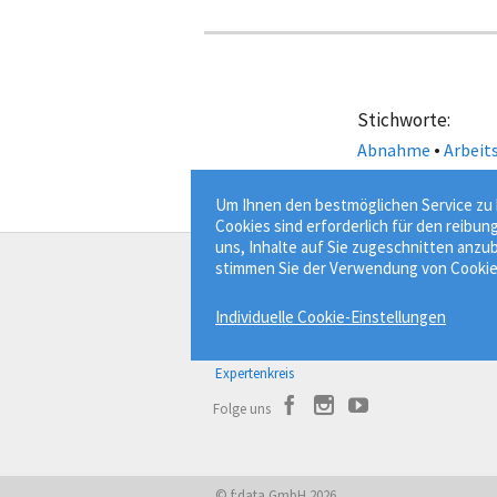
Stichworte:
•
Abnahme
Arbeit
Um Ihnen den bestmöglichen Service zu b
Cookies sind erforderlich für den reibun
uns, Inhalte auf Sie zugeschnitten anzub
stimmen Sie der Verwendung von Cookie
Der Bauprofessor
Individuelle Cookie-Einstellungen
Bauwissen besser finden.
Über Bauprofessor
Expertenkreis
Folge uns
© f:data GmbH 2026