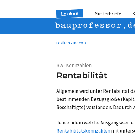
Lexikon
Musterbriefe
K
Lexikon •
Index R
BW- Kennzahlen
Rentabilität
Allgemein wird unter Rentabilität da
bestimmenden Bezugsgröße (Kapita
Beschäftigte) verstanden. Dadurch w
Je nachdem welche Ausgangswerte in
Rentabilitätskennzahlen
mit unters