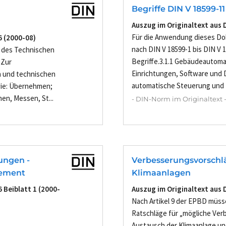
Begriffe DIN V 18599-11
Auszug im Originaltext aus 
Für die Anwendung dieses Do
6 (2000-08)
nach DIN V 18599-1 bis DIN V 
 des Technischen
Begriffe.3.1.1 Gebäudeautom
 Zur
Einrichtungen, Software und 
n und technischen
automatische Steuerung und R
wie: Übernehmen;
n, Messen, St...
- DIN-Norm im Originaltext 
ungen -
Verbesserungsvorschlä
ement
Klimaanlagen
 Beiblatt 1 (2000-
Auszug im Originaltext aus 
Nach Artikel 9 der EPBD müs
Ratschläge für „mögliche Ver
Austausch der Klimaanlage un