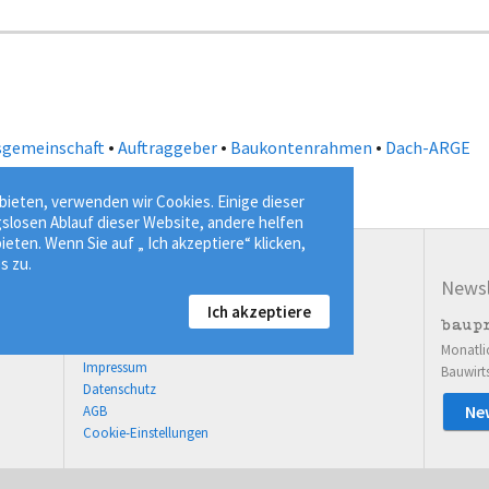
•
•
•
sgemeinschaft
Auftraggeber
Baukontenrahmen
Dach-ARGE
ieten, verwenden wir Cookies. Einige dieser
gslosen Ablauf dieser Website, andere helfen
ieten. Wenn Sie auf „ Ich akzeptiere“ klicken,
s zu.
Service
Newsl
Ich akzeptiere
03643 77814-00
Kontaktformular
Monatli
Impressum
Bauwirt
Datenschutz
Ne
AGB
Cookie-Einstellungen