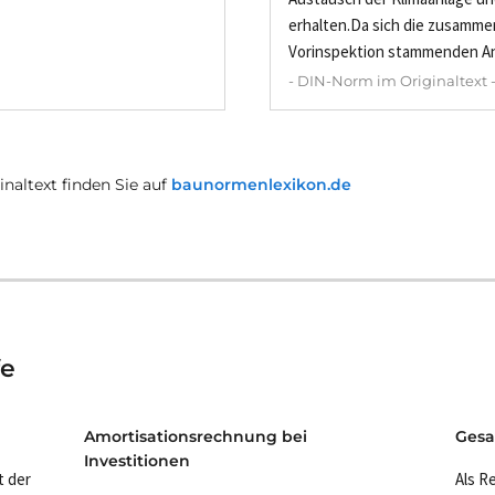
erhalten.Da sich die zusamm
Vorinspektion stammenden An
- DIN-Norm im Originaltext 
naltext finden Sie auf
baunormenlexikon.de
fe
Amortisationsrechnung bei
Gesa
Investitionen
t der
Als R