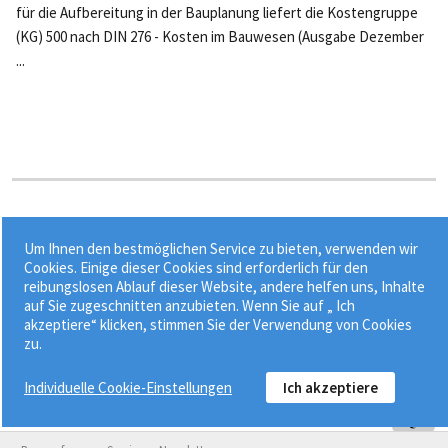
für die Aufbereitung in der Bauplanung liefert die Kostengruppe
(KG) 500 nach DIN 276 - Kosten im Bauwesen (Ausgabe Dezember
...
Stichworte:
Um Ihnen den bestmöglichen Service zu bieten, verwenden wir
•
•
•
Arbeitsfugenband
Betonarbeiten
Betonbau
Cookies. Einige dieser Cookies sind erforderlich für den
reibungslosen Ablauf dieser Website, andere helfen uns, Inhalte
•
Bitumendickbeschichtung
Dehnfugenband
auf Sie zugeschnitten anzubieten. Wenn Sie auf „ Ich
akzeptiere“ klicken, stimmen Sie der Verwendung von Cookies
zu.
Individuelle Cookie-Einstellungen
Ich akzeptiere