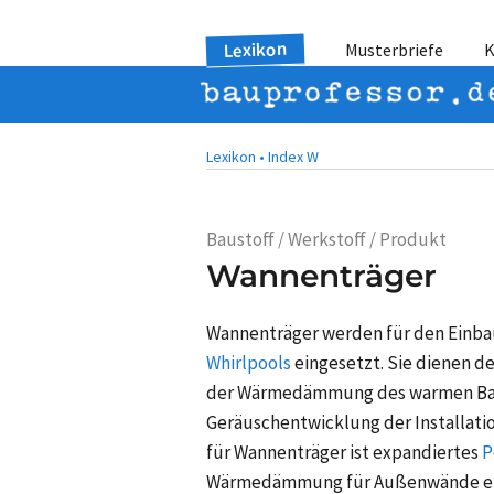
Lexikon
Musterbriefe
K
Lexikon •
Index W
Baustoff / Werkstoff / Produkt
Wannenträger
Wannenträger werden für den Einba
Whirlpools
eingesetzt. Sie dienen 
der Wärmedämmung des warmen Bad
Geräuschentwicklung der Installati
für Wannenträger ist expandiertes
P
Wärmedämmung für Außenwände ein