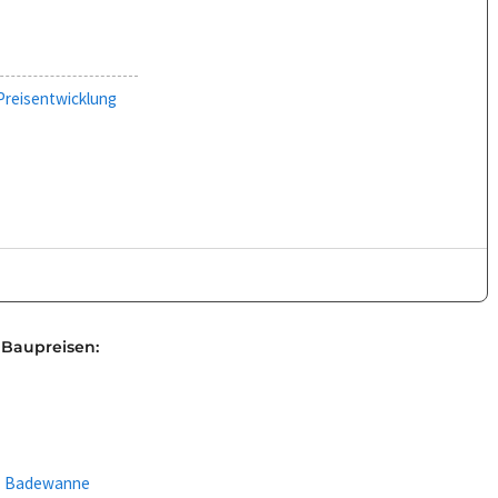
Preisentwicklung
 Baupreisen:
 - Badewanne