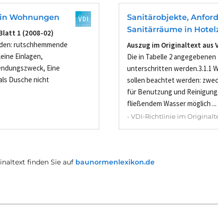
 in Wohnungen
Sanitärobjekte, Anfor
Sanitärräume in Hote
Blatt 1 (2008-02)
rden: rutschhemmende
Auszug im Originaltext aus 
eine Einlagen,
Die in Tabelle 2 angegebenen
ndungszweck, Eine
unterschritten werden.3.1.1 
ls Dusche nicht
sollen beachtet werden: zwe
für Benutzung und Reinigung
fließendem Wasser möglich ...
- VDI-Richtlinie im Originalte
naltext finden Sie auf
baunormenlexikon.de