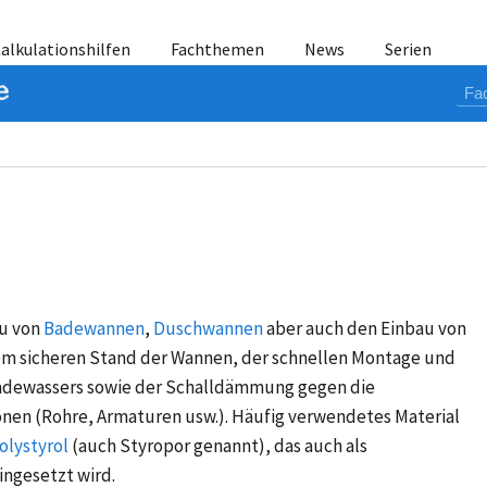
alkulationshilfen
Fachthemen
News
Serien
u von
Badewannen
,
Duschwannen
aber auch den Einbau von
dem sicheren Stand der Wannen, der schnellen Montage und
ewassers sowie der Schalldämmung gegen die
onen (Rohre, Armaturen usw.). Häufig verwendetes Material
olystyrol
(auch Styropor genannt), das auch als
gesetzt wird.