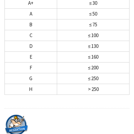
A+
≤ 30
A
≤ 50
B
≤ 75
C
≤ 100
D
≤ 130
E
≤ 160
F
≤ 200
G
≤ 250
H
> 250