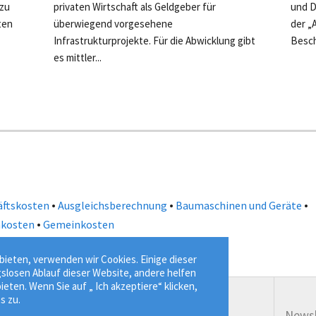
 zu
privaten Wirtschaft als Geldgeber für
und D
ten
überwiegend vorgesehene
der „
Infrastrukturprojekte. Für die Abwicklung gibt
Besch
es mittler...
•
•
•
äftskosten
Ausgleichsberechnung
Baumaschinen und Geräte
•
nkosten
Gemeinkosten
ieten, verwenden wir Cookies. Einige dieser
gslosen Ablauf dieser Website, andere helfen
ieten. Wenn Sie auf „ Ich akzeptiere“ klicken,
s zu.
Service
Newsl