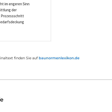
ht im engeren Sinn
ittlung der
e Prozessschritt
 Bedarfsdeckung
.
naltext finden Sie auf
baunormenlexikon.de
fe