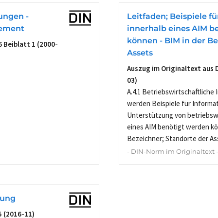
ungen -
Leitfaden; Beispiele f
ement
innerhalb eines AIM b
können - BIM in der B
 Beiblatt 1 (2000-
Assets
Auszug im Originaltext aus 
03)
A.4.1 Betriebswirtschaftlich
werden Beispiele für Informat
Unterstützung von betriebswi
eines AIM benötigt werden kö
Bezeichner; Standorte der Ass
- DIN-Norm im Originaltext 
nung
5 (2016-11)