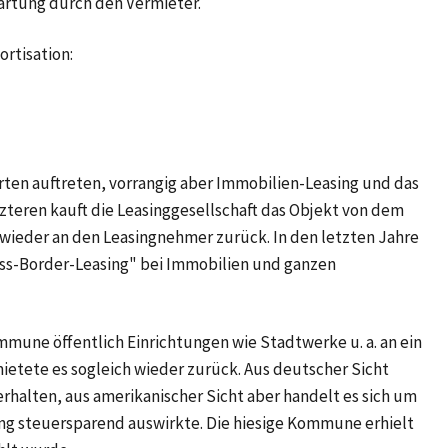
rtung durch den Vermieter.
rtisation:
rten auftreten, vorrangig aber Immobilien-Leasing und das
zteren kauft die Leasinggesellschaft das Objekt von dem
wieder an den Leasingnehmer zurück. In den letzten Jahre
ss-Border-Leasing" bei Immobilien und ganzen
mune öffentlich Einrichtungen wie Stadtwerke u. a. an ein
tete es sogleich wieder zurück. Aus deutscher Sicht
halten, aus amerikanischer Sicht aber handelt es sich um
lang steuersparend auswirkte. Die hiesige Kommune erhielt