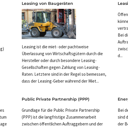
Leasing von Baugeräten
Leas
Öffen
könne
vertr
Bei d
Auftr
Leasing ist die miet- oder pachtweise
ng)
zwisc
Überlassung von Wirtschaftsgütern durch die
d...
Hersteller oder durch besondere Leasing-
Gesellschaften gegen Zahlung von Leasing-
Raten. Letztere sind in der Regel so bemessen,
dass der Leasing-Geber während der Miet...
Public Private Partnership (PPP)
Ener
tes
Grundlage für die Public Private Partnership
Bei d
ntum
(PPP) ist die langfristige Zusammenarbeit
sind 
lage
zwischen öffentlichen Auftraggebern und der
der B