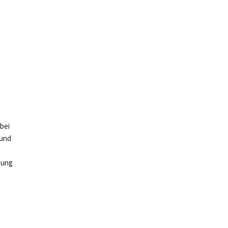
bei
 und
zung