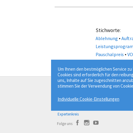
Stichworte:
•
Ablehnung
Auftr
Leistungsprogra
•
Pauschalpreis
VO
Um Ihnen den bestmöglichen Service zu b
Cookies sind erforderlich für den reibun
uns, Inhalte auf Sie zugeschnitten anzub
stimmen Sie der Verwendung von Cookie
Der Bauprofessor
Individuelle Cookie-Einstellungen
Bauwissen besser finden.
Über Bauprofessor
Expertenkreis
Folge uns