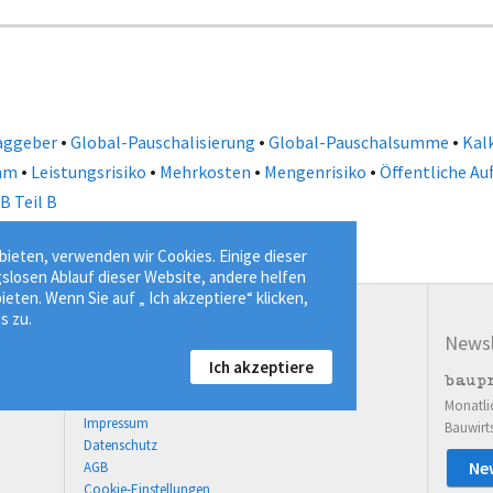
•
•
•
aggeber
Global-Pauschalisierung
Global-Pauschalsumme
Kalk
•
•
•
•
mm
Leistungsrisiko
Mehrkosten
Mengenrisiko
Öffentliche Au
B Teil B
ieten, verwenden wir Cookies. Einige dieser
gslosen Ablauf dieser Website, andere helfen
ieten. Wenn Sie auf „ Ich akzeptiere“ klicken,
s zu.
Service
Newsl
Ich akzeptiere
03643 77814-00
Kontaktformular
Monatli
Impressum
Bauwirt
Datenschutz
Ne
AGB
Cookie-Einstellungen