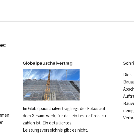
e:
Globalpauschalvertrag
Schr
Die s
Bauau
Absch
Auftr
Bauve
Im Globalpauschalvertrag liegt der Fokus auf
demge
ummen
dem Gesamtwerk, für das ein fester Preis zu
Verbr
en
zahlen ist. Ein detailliertes
Leistungsverzeichnis gibt es nicht.