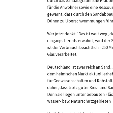
durch das Sandabgraben die Krabbe
für die Anwohner sowie eine Ressour
gewarnt, dass durch den Sandabbau
Dünen zu Überschwemmungen führ
Wer jetzt denkt: 'Das ist weit weg, d
eingangs bereits erwähnt, wird der
ist der Verbrauch beachtlich - 250 
Glas verarbeitet.
Deutschland ist zwar reich an Sand
dem heimischen Markt aktuell erheb
für Geowissenschaften und Rohstoffe
daher, dass trotz guter Kies- und 
Denn sie liegen unter bebauten Flä
Wasser- bzw. Naturschutzgebieten.