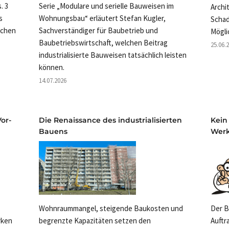
. 3
Serie „Modulare und serielle Bauweisen im
Archi
s
Wohnungsbau“ erläutert Stefan Kugler,
Schad
ichen
Sachverständiger für Baubetrieb und
Mögli
Baubetriebswirtschaft, welchen Beitrag
25.06.
industrialisierte Bauweisen tatsächlich leisten
können.
14.07.2026
or-
Die Renaissance des industrialisierten
Kein
Bauens
Wer
Wohnraummangel, steigende Baukosten und
Der B
rken
begrenzte Kapazitäten setzen den
Auftr