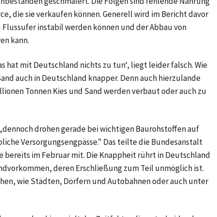
nbeständen geschmälert. Die Folgen sind fehlende Nahrung
ce, die sie verkaufen können. Generell wird im Bericht davor
 Flussufer instabil werden können und der Abbau von
en kann.
as hat mit Deutschland nichts zu tun‘, liegt leider falsch. Wie
 Sand auch in Deutschland knapper. Denn auch hierzulande
Millionen Tonnen Kies und Sand werden verbaut oder auch zu
, „dennoch drohen gerade bei wichtigen Baurohstoffen auf
liche Versorgungsengpässe." Das teilte die Bundesanstalt
 bereits im Februar mit. Die Knappheit rührt in Deutschland
Sandvorkommen, deren Erschließung zum Teil unmöglich ist.
chen, wie Städten, Dörfern und Autobahnen oder auch unter