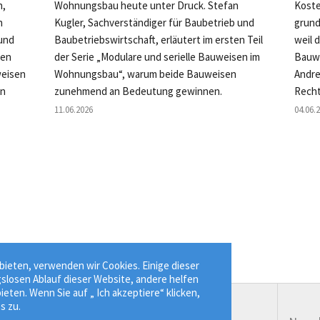
n,
Wohnungsbau heute unter Druck. Stefan
Koste
n
Kugler, Sachverständiger für Baubetrieb und
grund
 und
Baubetriebswirtschaft, erläutert im ersten Teil
weil 
ten
der Serie „Modulare und serielle Bauweisen im
Bauwe
weisen
Wohnungsbau“, warum beide Bauweisen
Andre
en
zunehmend an Bedeutung gewinnen.
Recht
11.06.2026
04.06.
ieten, verwenden wir Cookies. Einige dieser
gslosen Ablauf dieser Website, andere helfen
ieten. Wenn Sie auf „ Ich akzeptiere“ klicken,
s zu.