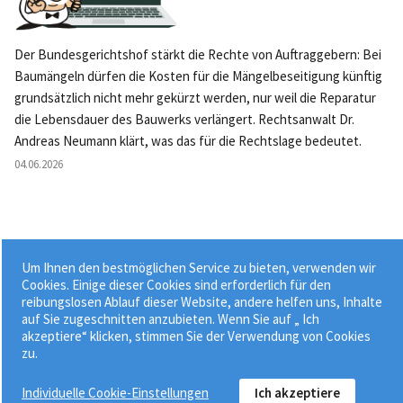
Der Bundesgerichtshof stärkt die Rechte von Auftraggebern: Bei
Baumängeln dürfen die Kosten für die Mängelbeseitigung künftig
grundsätzlich nicht mehr gekürzt werden, nur weil die Reparatur
die Lebensdauer des Bauwerks verlängert. Rechtsanwalt Dr.
Andreas Neumann klärt, was das für die Rechtslage bedeutet.
04.06.2026
Um Ihnen den bestmöglichen Service zu bieten, verwenden wir
Weitere News »
Cookies. Einige dieser Cookies sind erforderlich für den
reibungslosen Ablauf dieser Website, andere helfen uns, Inhalte
auf Sie zugeschnitten anzubieten. Wenn Sie auf „ Ich
akzeptiere“ klicken, stimmen Sie der Verwendung von Cookies
zu.
Individuelle Cookie-Einstellungen
Ich akzeptiere