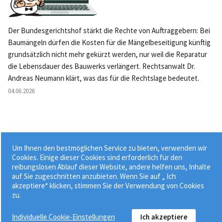
Der Bundesgerichtshof stärkt die Rechte von Auftraggebern: Bei
Baumängeln dürfen die Kosten für die Mängelbeseitigung künftig
grundsätzlich nicht mehr gekürzt werden, nur weil die Reparatur
die Lebensdauer des Bauwerks verlängert. Rechtsanwalt Dr.
Andreas Neumann klärt, was das für die Rechtslage bedeutet.
04.06.2026
Um Ihnen den bestmöglichen Service zu bieten, verwenden wir
Weitere News »
Cookies. Einige dieser Cookies sind erforderlich für den
reibungslosen Ablauf dieser Website, andere helfen uns, Inhalte
auf Sie zugeschnitten anzubieten. Wenn Sie auf „ Ich
akzeptiere“ klicken, stimmen Sie der Verwendung von Cookies
zu.
Individuelle Cookie-Einstellungen
Ich akzeptiere