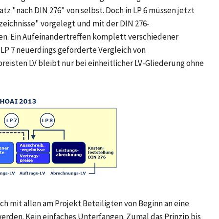
z "nach DIN 276" von selbst. Doch in LP 6 müssen jetzt
zeichnisse" vorgelegt und mit der DIN 276-
n. Ein Aufeinandertreffen komplett verschiedener
n LP 7 neuerdings geforderte Vergleich von
isten LV bleibt nur bei einheitlicher LV-Gliederung ohne
ch mit allen am Projekt Beteiligten von Beginn an eine
werden. Kein einfaches Unterfangen. Zumal das Prinzip bis