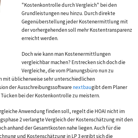
"Kostenkontrolle durch Vergleich" bei den
Grundleistungen neu hinzu. Durch direkte
Gegenüberstellung jeder Kostenermittlung mit
der vorhergehenden soll mehr Kostentransparenz
erreicht werden.
Doch wie kann man Kostenermittlungen
vergleichbar machen? Erstrecken sich doch die
Vergleiche, die vom Planungsbüro nun zu
n mit üblicherweise sehr unterschiedlichen
rsion der Ausschreibungssoftware
nextbau
gibt dem Planer
 Tücken bei der Kostenkontrolle zu meistern.
gleiche Anwendung finden soll, regelt die HOAI nicht im
ngsphase 2 verlangte Vergleich der Kostenschätzung mit den
ch anhand der Gesamtkosten nahe liegen. Auch für die
nung und Kostenschätzung in LP 3 ergibt sich die