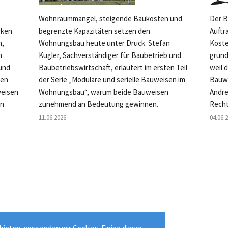
Wohnraummangel, steigende Baukosten und
Der B
rken
begrenzte Kapazitäten setzen den
Auftr
n,
Wohnungsbau heute unter Druck. Stefan
Koste
n
Kugler, Sachverständiger für Baubetrieb und
grund
 und
Baubetriebswirtschaft, erläutert im ersten Teil
weil 
ten
der Serie „Modulare und serielle Bauweisen im
Bauwe
weisen
Wohnungsbau“, warum beide Bauweisen
Andre
en
zunehmend an Bedeutung gewinnen.
Recht
11.06.2026
04.06.