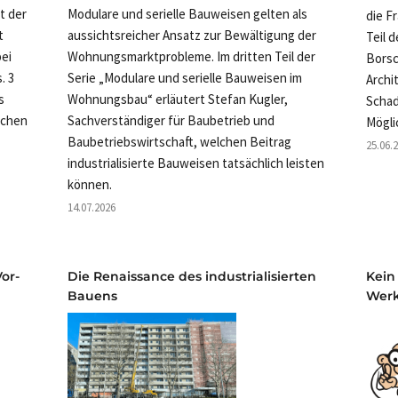
rt der
Modulare und serielle Bauweisen gelten als
die F
t
aussichtsreicher Ansatz zur Bewältigung der
Teil 
ei
Wohnungsmarktprobleme. Im dritten Teil der
Borsc
. 3
Serie „Modulare und serielle Bauweisen im
Archi
s
Wohnungsbau“ erläutert Stefan Kugler,
Schad
ichen
Sachverständiger für Baubetrieb und
Mögli
Baubetriebswirtschaft, welchen Beitrag
25.06.
industrialisierte Bauweisen tatsächlich leisten
können.
14.07.2026
or-
Die Renaissance des industrialisierten
Kein
Bauens
Wer