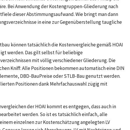
wäre. Bei Anwendung der Kostengruppen-Gliederung nach
entfiele dieser Abstimmungsaufwand. Wie bringt man dann
ngsverzeichnisse in eine zur Gegenüberstellung taugliche
xtbau können tatsächlich die Kostenvergleiche gemäß HOAI
gt werden. Das gilt selbst für beliebige
rzeichnissen mit völlig verschiedener Gliederung. Die
achen Kniff: Alle Positionen bekommen automatisch eine DIN
emente, DBD-BauPreise oder STLB-Bau genutzt werden.
mulierten Positionen dank Mehrfachauswahl zügig mit
nvergleichen der HOAI kommt es entgegen, dass auch in
arbeitet werden. So ist es tatsächlich einfach, alle
 einem einzelnen zur Kostenschätzung angelegten LV
n. Genauso lassen sich Abrechnungs-LV mit Nachträgen und