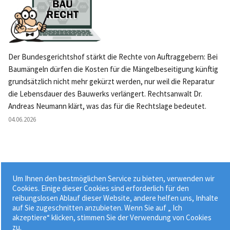
Der Bundesgerichtshof stärkt die Rechte von Auftraggebern: Bei
Baumängeln dürfen die Kosten für die Mängelbeseitigung künftig
grundsätzlich nicht mehr gekürzt werden, nur weil die Reparatur
die Lebensdauer des Bauwerks verlängert. Rechtsanwalt Dr.
Andreas Neumann klärt, was das für die Rechtslage bedeutet.
04.06.2026
Um Ihnen den bestmöglichen Service zu bieten, verwenden wir
Weitere News »
Cookies. Einige dieser Cookies sind erforderlich für den
reibungslosen Ablauf dieser Website, andere helfen uns, Inhalte
auf Sie zugeschnitten anzubieten. Wenn Sie auf „ Ich
akzeptiere“ klicken, stimmen Sie der Verwendung von Cookies
zu.