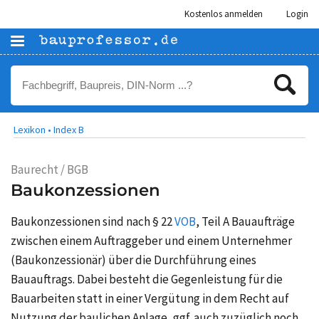
Kostenlos anmelden
Login
Lexikon •
Index B
Baurecht / BGB
Baukonzessionen
Baukonzessionen sind nach § 22
VOB
, Teil A Bauaufträge
zwischen einem Auftraggeber und einem Unternehmer
(Baukonzessionär) über die Durchführung eines
Bauauftrags. Dabei besteht die Gegenleistung für die
Bauarbeiten statt in einer Vergütung in dem Recht auf
Nutzung der baulichen Anlage, ggf. auch zuzüglich noch