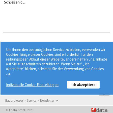
Schließen d...
Stichworte:
Um Ihnen den bestmöglichen Service zu bieten, verwenden wir
•
•
•
•
Bahnsteigkante
Bohrung
Erkundungsbohrung
ESG
Cookies. Einige dieser Cookies sind erforderlich für den
reibungslosen Ablauf dieser Website, andere helfen uns, Inhalte
Glasdicke
auf Sie zugeschnitten anzubieten. Wenn Sie auf „ Ich
akzeptiere“ klicken, stimmen Sie der Verwendung von Cookies
zu.
Individuelle Cookie-Einstellungen
Ich akzeptiere
Bauprofessor
Service
Newsletter
© f:data GmbH 2026