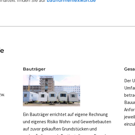
naltext finden Sie auf
baunormenlexikon.de
fe
Bauträger
Ges
Der U
Umfan
zw.
betra
Bauu
Anfor
Ein Bauträger errichtet auf eigene Rechnung
jewei
und eigenes Risiko Wohn- und Gewerbebauten
einzu
auf zuvor gekauften Grundstücken und