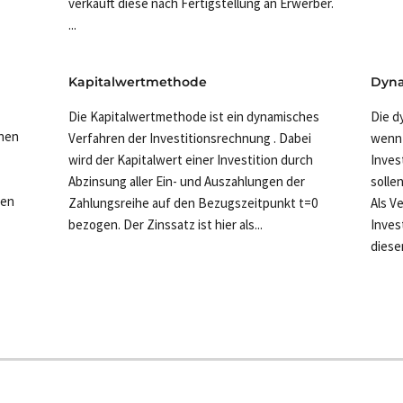
verkauft diese nach Fertigstellung an Erwerber.
...
Kapitalwertmethode
Dyna
Die Kapitalwertmethode ist ein dynamisches
Die d
onen
Verfahren der Investitionsrechnung . Dabei
wenn 
wird der Kapitalwert einer Investition durch
Inves
Abzinsung aller Ein- und Auszahlungen der
solle
den
Zahlungsreihe auf den Bezugszeitpunkt t=0
Als V
bezogen. Der Zinssatz ist hier als...
Inves
diesen