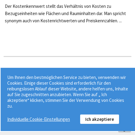
Der Kostenkennwert stellt das Verhältnis von Kosten zu
Bezugseinheiten wie Flächen und Rauminhalten dar. Man spricht
synonym auch von Kostenrichtwerten und Preiskennzahlen. ...
Stichworte:
Um Ihnen den bestmöglichen Service zu bieten, verwenden wir
•
•
•
Baugesetzbuch (BauBG)
Baulandmobilisierung
DIN 277
Cookies. Einige dieser Cookies sind erforderlich für den
reibungslosen Ablauf dieser Website, andere helfen uns, Inhalte
•
Dörfliche Wohngebiete
Gebäude
auf Sie zugeschnitten anzubieten. Wenn Sie auf „ Ich
akzeptiere“ klicken, stimmen Sie der Verwendung von Cookies
zu.
Individuelle Cookie-Einstellungen
Ich akzeptiere