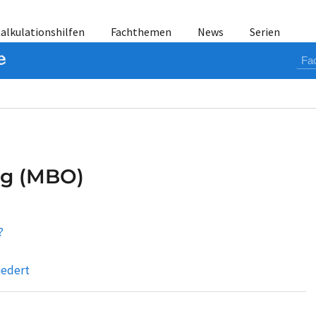
alkulationshilfen
Fachthemen
News
Serien
g (MBO)
?
iedert