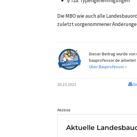
§ 72a: Typengenehmigungen
Die MBO wie auch alle Landesbauord
zuletzt vorgenommener Änderunge
Dieser Beitrag wurde von u
bauprofessor.de arbeitet 
Über Bauprofessor »
26.10.2023
Dr
Anzeige
Aktuelle Landesbauo