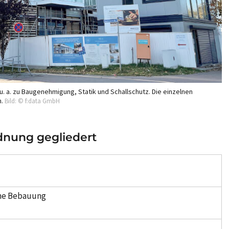
u. a. zu Baugenehmigung, Statik und Schallschutz. Die einzelnen
n.
Bild: © f:data GmbH
dnung gegliedert
ine Bebauung