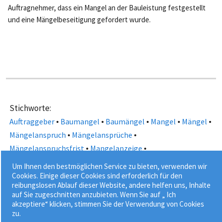
Auftragnehmer, dass ein Mangel an der Bauleistung festgestellt
und eine Mängelbeseitigung gefordert wurde.
Stichworte:
•
•
•
•
•
Auftraggeber
Baumangel
Baumängel
Mangel
Mängel
•
•
Mängelanspruch
Mängelansprüche
•
•
Mängelanspruchsfrist
Mangelanzeige
•
•
Mangelbeseitigung
Mängelbeseitigung
Um Ihnen den bestmöglichen Service zu bieten, verwenden wir
•
•
•
Öffentliche Auftraggeber
VOB Teil B
VOB/B
Cookies. Einige dieser Cookies sind erforderlich für den
reibungslosen Ablauf dieser Website, andere helfen uns, Inhalte
•
VOB-Bauvertrag
VOB-Vertrag
auf Sie zugeschnitten anzubieten. Wenn Sie auf „ Ich
akzeptiere“ klicken, stimmen Sie der Verwendung von Cookies
zu.