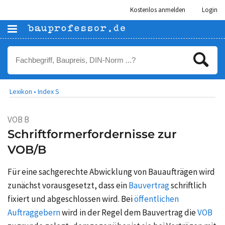
Kostenlos anmelden
Login
Lexikon •
Index S
VOB B
Schriftformerfordernisse zur
VOB/B
Für eine sachgerechte Abwicklung von Bauaufträgen wird
zunächst vorausgesetzt, dass ein
Bauvertrag
schriftlich
fixiert und abgeschlossen wird. Bei
öffentlichen
Auftraggebern
wird in der Regel dem Bauvertrag die
VOB