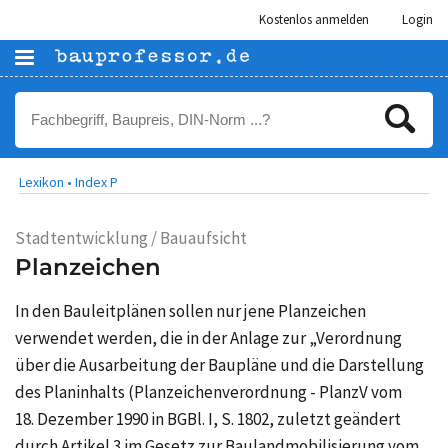
Kostenlos anmelden
Login
Lexikon •
Index P
Stadtentwicklung / Bauaufsicht
Planzeichen
In den Bauleitplänen sollen nur jene Planzeichen
verwendet werden, die in der Anlage zur „Verordnung
über die Ausarbeitung der Baupläne und die Darstellung
des Planinhalts (Planzeichenverordnung - PlanzV vom
18. Dezember 1990
in BGBl. I,
S. 1802,
zuletzt geändert
durch
Artikel 3
im Gesetz zur Baulandmobilisierung vom