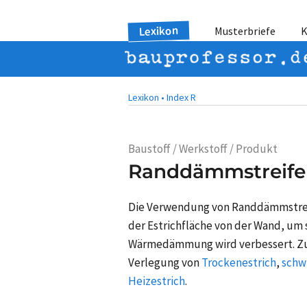
Lexikon
Musterbriefe
K
Lexikon •
Index R
Baustoff / Werkstoff / Produkt
Randdämmstreife
Die Verwendung von Randdämmstre
der Estrichfläche von der Wand, um s
Wärmedämmung wird verbessert. Z
Verlegung von
Trockenestrich
,
schw
Heizestrich
.