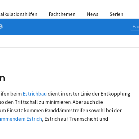
alkulationshilfen
Fachthemen
News
Serien
n
ifen beim
Estrichbau
dient in erster Linie der Entkopplung
o den Trittschall zu minimieren. Aber auch die
um Einsatz kommen Randdämmstreifen sowohl bei der
immendem Estrich
,
Estrich auf Trennschicht
und