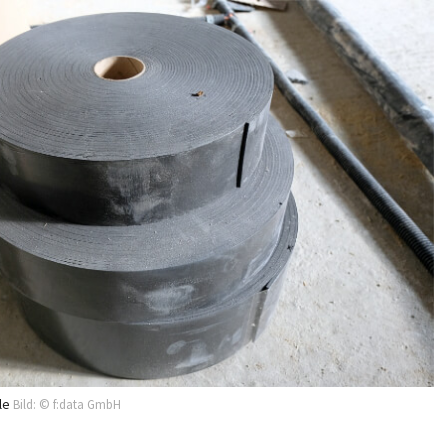
lle
Bild: © f:data GmbH