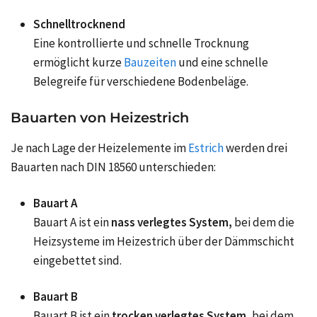
Schnelltrocknend
Eine kontrollierte und schnelle Trocknung
ermöglicht kurze
Bauzeiten
und eine schnelle
Belegreife für verschiedene Bodenbeläge.
Bauarten von Heizestrich
Je nach Lage der Heizelemente im
Estrich
werden drei
Bauarten nach DIN 18560 unterschieden:
Bauart A
Bauart A ist ein
nass verlegtes System,
bei dem die
Heizsysteme im Heizestrich über der Dämmschicht
eingebettet sind.
Bauart B
Bauart B ist ein
trocken verlegtes System,
bei dem