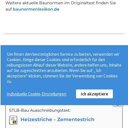
Weitere aktuelle Baunormen im Originaltext finden Sie
auf
baunormenlexikon.de
STLB-Bau Ausschreibungstexte zu
Um Ihnen den bestmöglichen Service zu bieten, verwenden wir
"Heizestrich (H)"
Cookies. Einige dieser Cookies sind erforderlich für den
reibungslosen Ablauf dieser Website, andere helfen uns, Inhalte
auf Sie zugeschnitten anzubieten. Wenn Sie auf „ Ich
Aktuelle, VOB-konforme und herstellerneutrale
akzeptiere“ klicken, stimmen Sie der Verwendung von Cookies
Ausschreibungstexte direkt für Ihre
zu.
Ausschreibung oder Angebotserstellung.
Individuelle Cookie-Einstellungen
Ich akzeptiere
Beispiel
STLB-Bau Ausschreibungstext:
Heizestriche - Zementestrich