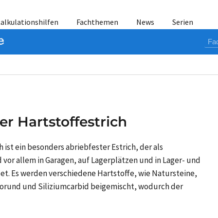
alkulationshilfen
Fachthemen
News
Serien
 Hartstoffestrich
st ein besonders abriebfester Estrich, der als
 vor allem in Garagen, auf Lagerplätzen und in Lager- und
t. Es werden verschiedene Hartstoffe, wie Natursteine,
korund und Siliziumcarbid beigemischt, wodurch der