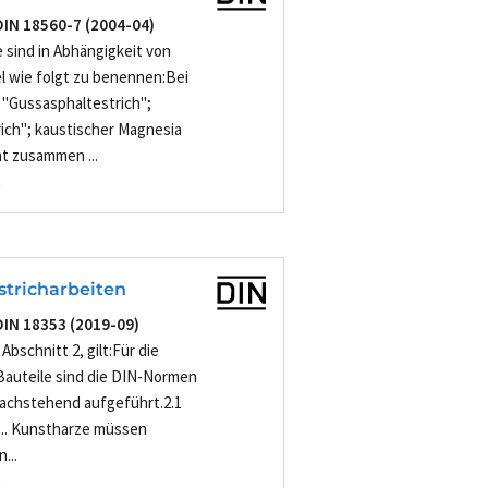
DIN 18560-7 (2004-04)
sind in Abhängigkeit von
 wie folgt zu benennen:Bei
"Gussasphaltestrich";
ich"; kaustischer Magnesia
t zusammen ...
-
Estricharbeiten
DIN 18353 (2019-09)
bschnitt 2, gilt:Für die
Bauteile sind die DIN-Normen
achstehend aufgeführt.2.1
 ... Kunstharze müssen
...
-