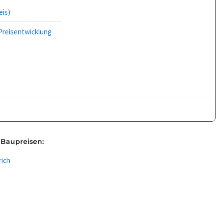
eis)
Preisentwicklung
 Baupreisen:
rich