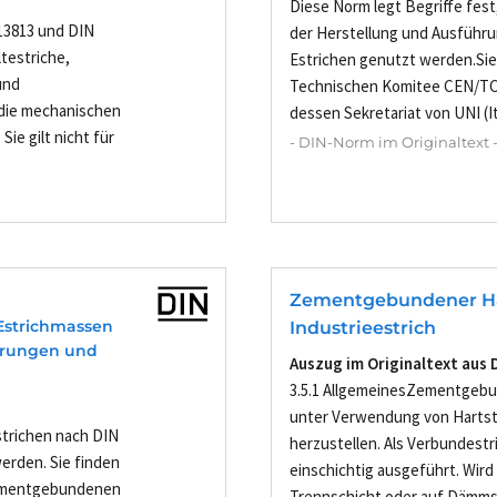
Diese Norm legt Begriffe fes
13813 und DIN
der Herstellung und Ausführu
testriche,
Estrichen genutzt werden.Si
und
Technischen Komitee CEN/TC 3
die mechanischen
dessen Sekretariat von UNI (Ita
e gilt nicht für
- DIN-Norm im Originaltext 
Zementgebundener Har
 Estrichmassen
Industrieestrich
derungen und
Auszug im Originaltext aus 
3.5.1 AllgemeinesZementgebun
unter Verwendung von Hartst
Estrichen nach DIN
herzustellen. Als Verbundestri
erden. Sie finden
einschichtig ausgeführt. Wird 
zementgebundenen
Trennschicht oder auf Dämmsch