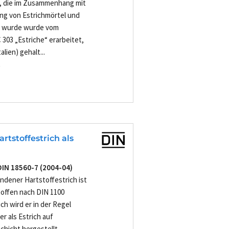
t, die im Zusammenhang mit
ng von Estrichmörtel und
e wurde wurde vom
03 „Estriche“ erarbeitet,
lien) gehalt...
-
tstoffestrich als
DIN 18560-7 (2004-04)
dener Hartstoffestrich ist
offen nach DIN 1100
ch wird er in der Regel
er als Estrich auf
icht hergestellt...