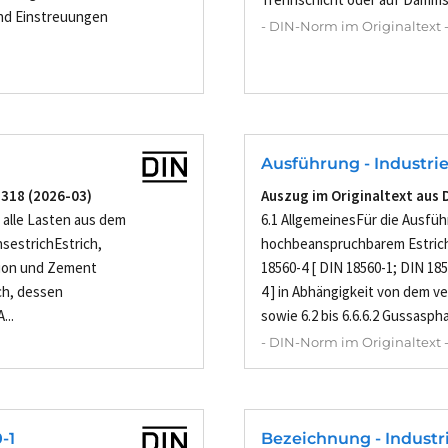
und Einstreuungen
- DIN-Norm im Originaltext 
Ausführung - Industrie
3318 (2026-03)
Auszug im Originaltext aus 
 alle Lasten aus dem
6.1 AllgemeinesFür die Ausfü
sestrichEstrich,
hochbeanspruchbarem Estrich 
ion und Zement
18560-4 [ DIN 18560-1; DIN 18
ch, dessen
4 ] in Abhängigkeit von dem 
...
sowie 6.2 bis 6.6.6.2 Gussasph
- DIN-Norm im Originaltext 
-1
Bezeichnung - Industr