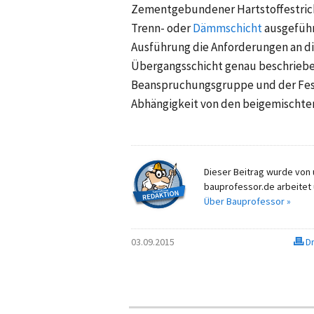
Zementgebundener Hartstoffestrich
Trenn-
oder
Dämmschicht
ausgeführ
Ausführung die Anforderungen an die
Übergangsschicht genau beschrieben.
Beanspruchungsgruppe und der Fest
Abhängigkeit von den beigemischten
Dieser Beitrag wurde von u
bauprofessor.de arbeitet 
Über Bauprofessor »
03.09.2015
Dr