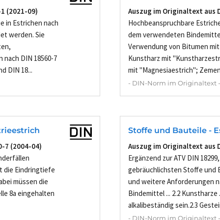
-1 (2021-09)
Auszug im Originaltext aus 
ie in Estrichen nach
Hochbeanspruchbare Estriche 
et werden. Sie
dem verwendeten Bindemittel
ten,
Verwendung von Bitumen mit 
 nach DIN 18560-7
Kunstharz mit "Kunstharzestr
d DIN 18...
mit "Magnesiaestrich"; Zemen
- DIN-Norm im Originaltext 
rieestrich
Stoffe und Bauteile - 
0-7 (2004-04)
Auszug im Originaltext aus 
nderfällen
Ergänzend zur ATV DIN 18299, A
 die Eindringtiefe
gebräuchlichsten Stoffe und 
abei müssen die
und weitere Anforderungen n
lle 8a eingehalten
Bindemittel ... 2.2 Kunstharze
alkalibeständig sein.2.3 Gestein
- DIN-Norm im Originaltext 