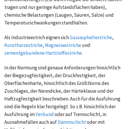
tragen und nur geringe Aufstandsflächen haben),
chemische Belastungen (Laugen, Säuren, Salze) und
Temperaturschwankungen standhalten.
Als Industrieestrich eignen sich
Gussasphaltestriche
,
Kunstharzestriche
,
Magnesiaestriche
und
zementgebundene Hartstoffestriche
.
In der Normung sind genaue Anforderungen hinsichtlich
der Biegezugfestigkeit, der Druckfestigkeit, der
Oberflächenhärte, hinsichtlich des Größtkorns des
Zuschlages, der Nenndicke, der Härteklasse und der
Haftzugfestigkeit beschrieben. Auch für die Ausführung
sind die Regeln klar festgelegt. So z.B. hinsichtlich der
Ausführung im
Verbund
oder auf
Trennschicht
, in
Ausnahmefällen auch auf
Dämmschicht
oder mit