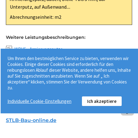
Unterputz, auf Außenwand....
Abrechnungseinheit: m2
Weitere Leistungsbeschreibungen:
WDVS - Armierungsputze
Um Ihnen den bestmöglichen Service zu bieten, verwenden wir
Verputzte Außenwärmedämmung - Armierungsputze
Cookies. Einige dieser Cookies sind erforderlich für den
WDVS - Komplettsysteme
reibungslosen Ablauf dieser Website, andere helfen uns, Inhalte
auf Sie zugeschnitten anzubieten. Wenn Sie auf „ Ich
Verputzte Außenwärmedämmung - Komplettsysteme
akzeptiere“ klicken, stimmen Sie der Verwendung von Cookies
zu.
Individuelle Cookie-Einstellungen
Ich akzeptiere
Mehr als eine Million Bauleistungen aus 77 Gewerken
finden Sie auf
STLB-Bau-online.de