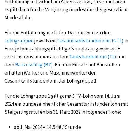
Entlohnung individuell im
Arbeitsvertrag
zu vereinbaren.
Es gilt dann für die Vergütung mindestens der gesetzliche
Mindestlohn
.
Für die Entlohnung nach den TV-Lohn wird zu den
Lohngruppen
jeweils ein
Gesamttarifstundenlohn (GTL)
in
Euro je lohnzahlungspflichtige Stunde ausgewiesen. Er
setzt sich zusammen aus dem
Tarifstundenlohn (TL)
und
dem
Bauzuschlag (BZ)
. Für den Einsatz auf Baustellen
erhalten Werker und Maschinenwerker den
Gesamttarifstundenlohn der Lohngruppe 1.
Für die Lohngruppe 1 gilt gemäß TV-Lohn vom 14. Juni
2024 ein bundeseinheitlicher Gesamttarifstundenlohn mit
Steigerungsstufen bis 31. März 2027 in folgender Höhe:
ab 1. Mai 2024 = 14,54 € / Stunde