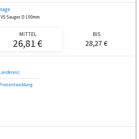
änage
f VS Sauger D 100mm
MITTEL
BIS
26,81 €
28,27 €
Landkreis)
Preisentwicklung