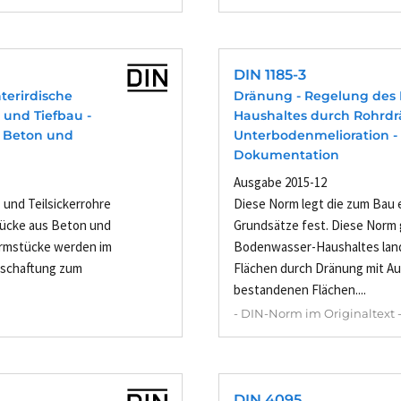
DIN 1185-3
terirdische
Dränung - Regelung des
und Tiefbau -
Haushaltes durch Rohrd
s Beton und
Unterbodenmelioration - 
Dokumentation
Ausgabe 2015-12
 und Teilsickerrohre
Diese Norm legt die zum Bau
ücke aus Beton und
Grundsätze fest. Diese Norm g
ormstücke werden im
Bodenwasser-Haushaltes land
tschaftung zum
Flächen durch Dränung mit A
bestandenen Flächen....
- DIN-Norm im Originaltext 
DIN 4095