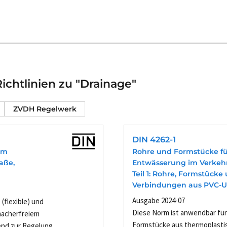
chtlinien zu "Drainage"
ZVDH Regelwerk
DIN 4262-1
em
Rohre und Formstücke für
Maße,
Entwässerung im Verkehr
Teil 1: Rohre, Formstücke
Verbindungen aus PVC-U
Ausgabe 2024-07
(flexible) und
Diese Norm ist anwendbar fü
macherfreiem
Formstücke aus thermoplast
gend zur Regelung