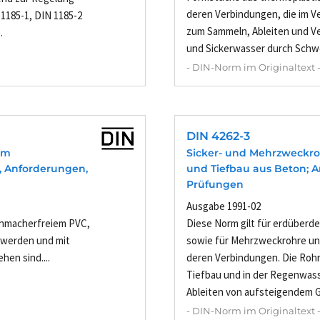
deren Verbindungen, die im 
185-1, DIN 1185-2
zum Sammeln, Ableiten und Ve
.
und Sickerwasser durch Schwer
- DIN-Norm im Originaltext 
DIN 4262-3
em
Sicker- und Mehrzweckro
e, Anforderungen,
und Tiefbau aus Beton; 
Prüfungen
Ausgabe 1991-02
ichmacherfreiem PVC,
Diese Norm gilt für erdüberde
t werden und mit
sowie für Mehrzweckrohre u
hen sind....
deren Verbindungen. Die Roh
Tiefbau und in der Regenwas
Ableiten von aufsteigendem Gr
- DIN-Norm im Originaltext 