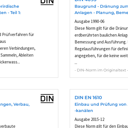
rirdische
Baugrund - Dränung zum
 - Teil 1:
Anlagen - Planung, Bem
Ausgabe 1990-06
Diese Norm gilt für die Dränu
 Prüfverfahren für
erdberührten baulichen Anlag
 aus
Bemessung und Ausführung. 
deren Verbindungen,
Regelausführungen für defin
 Sammeln, Ableiten
angegeben, für die keine wei
ckerwass...
...
- DIN-Norm im Originaltext 
DIN EN 1610
ngen, Verbau,
Einbau und Prüfung von
-kanälen
Ausgabe 2015-12
 verbaute
Diese Norm gilt für den Einb